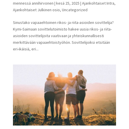
mennessä
annihirvonen
|
kesä 25, 2025
|
Ajankohtaiset Intra
,
Ajankohtaiset Julkinen osio
,
Uncategorized
Sinustako vapaaehtoinen rikos- ja riita-asioiden sovittelija?
Kymi-Saimaan sovittelutoimisto hakee uusia rikos- ja riita-
asioiden sovittelijoita vaativaan ja yhteiskunnallisesti
merkittävään vapaaehtoistyöhön. Sovittelijoiksi etsitään
eri-ikäisiä, eri...