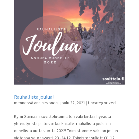
Rauhallista joulua!
mennessä
annihirvonen
|
joulu 22, 2021
|
Uncategorized
Kymi-Saimaan sovittelutoimiston väki kiittää hyvästä
yhteistyöstä ja toivottaa kaikille rauhallista joulua ja
onnellista uutta vuotta 2022! Toimistomme väki on joulun
vietossa seuraavasti: 23.-24.12. Toimistot suljettu31.12.