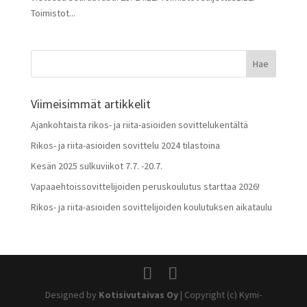
Toimistot...
Viimeisimmät artikkelit
Ajankohtaista rikos- ja riita-asioiden sovittelukentältä
Rikos- ja riita-asioiden sovittelu 2024 tilastoina
Kesän 2025 sulkuviikot 7.7. -20.7.
Vapaaehtoissovittelijoiden peruskoulutus starttaa 2026!
Rikos- ja riita-asioiden sovittelijoiden koulutuksen aikataulu
Designed by
Kotisivutaivas Oy
| Copyright (c) Kymi-