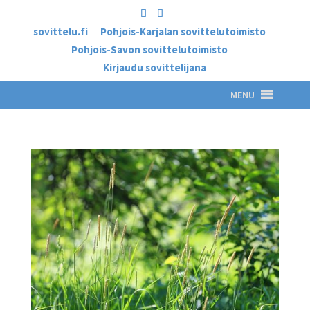
sovittelu.fi
Pohjois-Karjalan sovittelutoimisto
Pohjois-Savon sovittelutoimisto
Kirjaudu sovittelijana
MENU