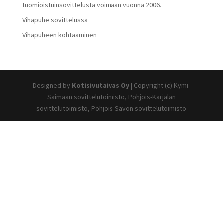
tuomioistuinsovittelusta voimaan vuonna 2006.
Vihapuhe sovittelussa
Vihapuheen kohtaaminen
Designed by
Kotisivutaivas Oy
| Copyright (c) Kymi-
Saimaan sovittelutoimisto, Pohjois-Karjalan
sovittelutoimisto, Pohjois-Savon sovittelutoimisto