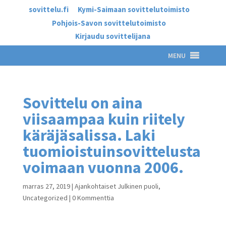
sovittelu.fi
Kymi-Saimaan sovittelutoimisto
Pohjois-Savon sovittelutoimisto
Kirjaudu sovittelijana
MENU
Sovittelu on aina
viisaampaa kuin riitely
käräjäsalissa. Laki
tuomioistuinsovittelusta
voimaan vuonna 2006.
marras 27, 2019
|
Ajankohtaiset Julkinen puoli
,
Uncategorized
|
0 Kommenttia