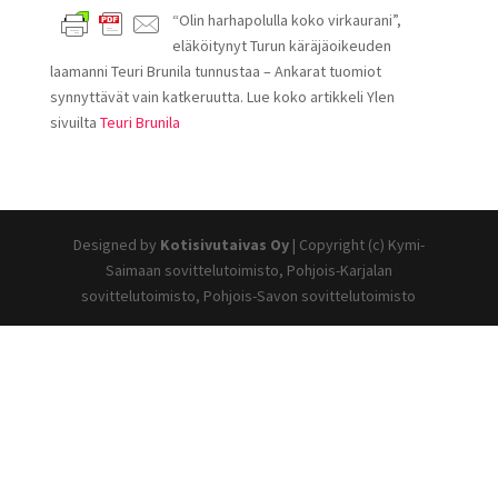
“Olin harhapolulla koko virkaurani”,
eläköitynyt Turun käräjäoikeuden
laamanni Teuri Brunila tunnustaa – Ankarat tuomiot
synnyttävät vain katkeruutta. Lue koko artikkeli Ylen
sivuilta
Teuri Brunila
Designed by
Kotisivutaivas Oy
| Copyright (c) Kymi-
Saimaan sovittelutoimisto, Pohjois-Karjalan
sovittelutoimisto, Pohjois-Savon sovittelutoimisto