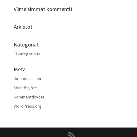
Viimeisimmät kommentit
Arkistot
Kategoriat
Ei kategorioita
Meta
Kirjaudu sisään
Sisältösyöte
Kommenttisyöte
WordPress.org