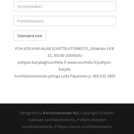
Syntymäaika3
Puhelinnumero
POHJOIS-KARJALAN SOVITTELUTOIMISTO, Siltakatu 14 B
15, 80100 JOENSUU
pohjois-karjala@sovittelu.fi www.sovittelu.fi/pohjois-
karjala
Sovittelutoimiston johtaja Leila Piiparinen p. 050 535 2655
Designed by
Kotisivutaivas Oy
| Copyright (c) Kymi-
Saimaan sovittelutoimisto, Pohjois-Karjalan
sovittelutoimisto, Pohjois-Savon sovittelutoimisto