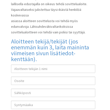
laillisella edustajalla on oikeus tehdä sovittelualoite.
Vajaavaltaiseksi julistettua täysi-ikäistä henkilöä
koskevassa
asiassa aloitteen sovittelusta voi tehdä myös
edunvalvoja. Lähisuhdeväkivaltarikoksissa
sovittelualoitteen voi tehdä vain poliisi tai syyttäjä.
Aloitteen tekijä/tekijät (jos
enemmän kuin 3, laita maininta
viimeisen sivun lisätiedot-
kenttään).
Aloitteen tekijän 1 nimi
Osoite
Sähköposti
Syntymäaika